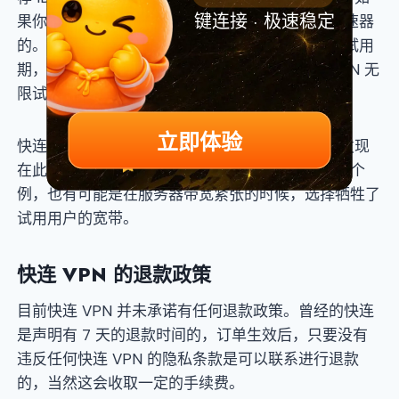
键连接 · 极速稳定
果你能邀请很多人，是可以无限试用快连 VPN 加速器
的。曾经有人通过某些手段不断延长快连 VPN 的试用
期，不过本次我们通过测试，并没有发现“快连 VPN 无
限试用”的漏洞，所以漏洞应该已经被修复。
立即体验
快连 VPN 虽然可以试用 72 小时，但我们试用时发现
在此期间时长有不稳定的情况出现，不知道是不是个
例，也有可能是在服务器带宽紧张的时候，选择牺牲了
试用用户的宽带。
快连 VPN 的退款政策
目前快连 VPN 并未承诺有任何退款政策。曾经的快连
是声明有 7 天的退款时间的，订单生效后，只要没有
违反任何快连 VPN 的隐私条款是可以联系进行退款
的，当然这会收取一定的手续费。