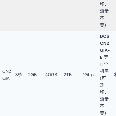
移，
流量
不
变)
DC6
CN2
GIA-
E
等
11 个
CN2
机房
3核
2GB
40GB
2TB
1Gbps
GIA
(可
迁
移，
流量
不
变)