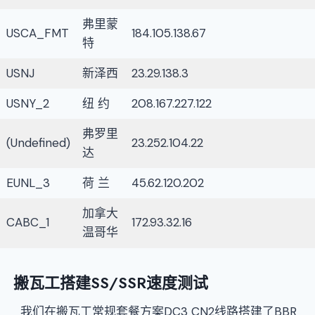
弗里蒙
USCA_FMT
184.105.138.67
特
USNJ
新泽西
23.29.138.3
USNY_2
纽 约
208.167.227.122
弗罗里
(Undefined)
23.252.104.22
达
EUNL_3
荷 兰
45.62.120.202
加拿大
CABC_1
172.93.32.16
温哥华
搬瓦工搭建SS/SSR速度测试
我们在搬瓦工常规套餐方案DC3 CN2线路搭建了BBR