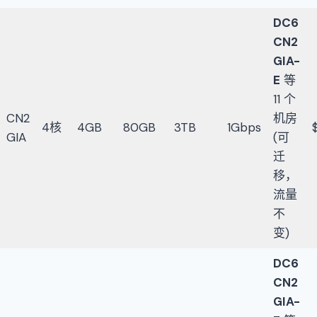
DC6
CN2
GIA-
E
等
11 个
CN2
机房
4核
4GB
80GB
3TB
1Gbps
GIA
(可
迁
移，
流量
不
变)
DC6
CN2
GIA-