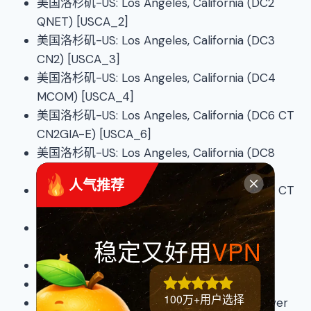
美国洛杉矶-US: Los Angeles, California (DC2
QNET) [USCA_2]
美国洛杉矶-US: Los Angeles, California (DC3
CN2) [USCA_3]
美国洛杉矶-US: Los Angeles, California (DC4
MCOM) [USCA_4]
美国洛杉矶-US: Los Angeles, California (DC6 CT
CN2GIA-E) [USCA_6]
美国洛杉矶-US: Los Angeles, California (DC8
CN2) [USCA_8]
 人气推荐
美国洛杉矶-US: Los Angeles, California (DC9 CT
CN2GIA) [USCA_9]
美国弗里蒙特-US: Fremont, California
稳定又好用
VPN
[USCA_FMT]
美国纽约-US: New York [USNY_2]
美国新泽西-US：USNJ
100万+用户选择
加拿大温哥华-CA: British Columbia, Vancouver