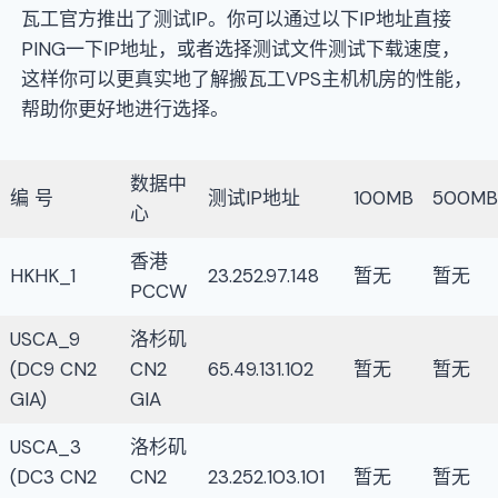
瓦工官方推出了测试IP。你可以通过以下IP地址直接
PING一下IP地址，或者选择测试文件测试下载速度，
这样你可以更真实地了解搬瓦工VPS主机机房的性能，
帮助你更好地进行选择。
数据中
编 号
测试IP地址
100MB
500MB
心
香港
HKHK_1
23.252.97.148
暂无
暂无
PCCW
USCA_9
洛杉矶
(DC9 CN2
CN2
65.49.131.102
暂无
暂无
GIA)
GIA
USCA_3
洛杉矶
(DC3 CN2
CN2
23.252.103.101
暂无
暂无