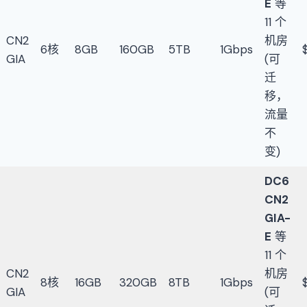
E
等
11 个
CN2
机房
6核
8GB
160GB
5TB
1Gbps
GIA
(可
迁
移，
流量
不
变)
DC6
CN2
GIA-
E
等
11 个
CN2
机房
8核
16GB
320GB
8TB
1Gbps
GIA
(可