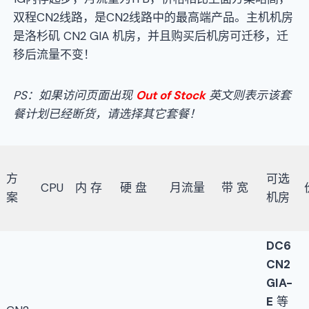
双程CN2线路，是CN2线路中的最高端产品。主机机房
是洛杉矶 CN2 GIA 机房，并且购买后机房可迁移，迁
移后流量不变！
PS：如果访问页面出现
Out of Stock
英文则表示该套
餐计划已经断货，请选择其它套餐！
方
可选
CPU
内 存
硬 盘
月流量
带 宽
案
机房
DC6
CN2
GIA-
E
等