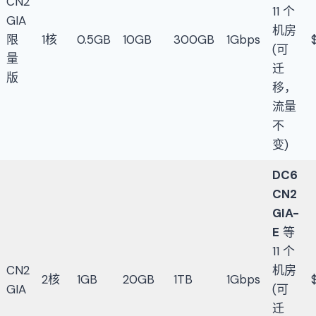
CN2
11 个
GIA
机房
限
1核
0.5GB
10GB
300GB
1Gbps
(可
量
迁
版
移，
流量
不
变)
DC6
CN2
GIA-
E
等
11 个
CN2
机房
2核
1GB
20GB
1TB
1Gbps
GIA
(可
迁