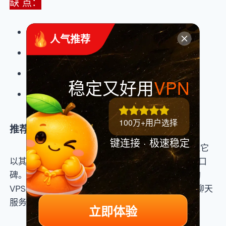
缺 点：
敏感时期IP容易被封
 人气推荐
免费更换IP次数有限
只提供7天退款保证
稳定又好用
VPN
不提供免费每日备份
100万+用户选择
推荐理由
键连接 · 极速稳定
OneVPS对于中国用户来说比较陌生，但它
以其优质的主机服务和售后支持赢得了用户不错的口
碑。它是为数不多的提供5×24小时即时聊天服务的
VPS厂商，而且经过我们的测试，OneVPS的即时聊天
服务响应都十分及时。
立即体验