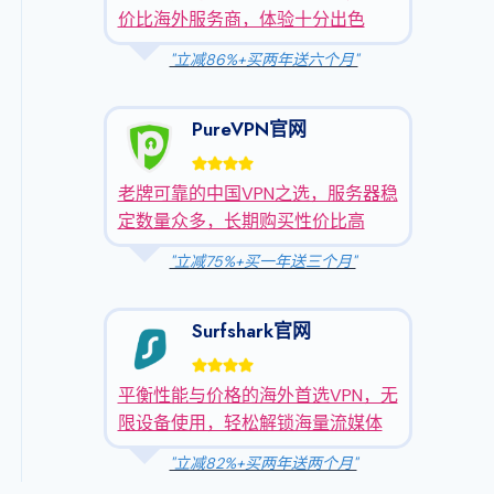
价比海外服务商，体验十分出色
"立减86%+买两年送六个月"
PureVPN官网
老牌可靠的中国VPN之选，服务器稳
定数量众多，长期购买性价比高
"立减75%+买一年送三个月"
Surfshark官网
平衡性能与价格的海外首选VPN，无
限设备使用，轻松解锁海量流媒体
"立减82%+买两年送两个月"