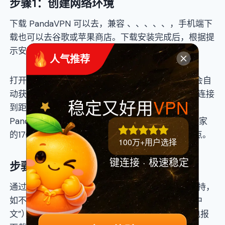
步骤1：创建网络环境
下载 PandaVPN 可以去，兼容 、、、、、，手机端下
载也可以去谷歌或苹果商店。下载安装完成后，根据提
示安装就行，非常简单。
 人气推荐
打开 PandaVPN，安卓用户首次安装 PandaVPN 会自
动获得三天免费试用账号，设置密码，然后登录。连接
稳定又好用
VPN
到距离更近的服务器节点，距离越近，越快。
PandaVPN 有3000多个服务器，遍布全球80个国家
的170多个地点，其中在、美国就分别有几十个节点。
100万+用户选择
键连接 · 极速稳定
步骤2：Telegram官网下载
通过浏览器访问 （注意：Telegram 官网中文不支持，
如不习惯英文可以单击右键后选择 “Translate to 中
文”），可以看到、、的客户端下载地址。移动端电报