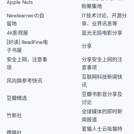
Apple Nuts
粉聚集地
Newlearnerの自
IT技术讨论、开源分
留地
享、业界讯息等
4K影视屋
蓝光无损电影分享
[好读] ReadFine电
分享
子书屋
安全上网，注意事
分享安全上网的注
项
意事项
互联网科技新闻快
风向旗参考快讯
讯
豆瓣书影音分享及
豆瓣精选
讨论
全球媒体的即时新
竹新社
闻报道
爱猫人士云吸猫特
撸猫社