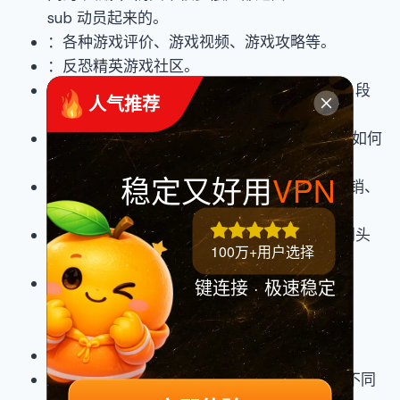
sub 动员起来的。
：各种游戏评价、游戏视频、游戏攻略等。
：反恐精英游戏社区。
（俄罗斯的日常）：各种俄罗斯的搞笑视频、段
 人气推荐
子，感受毛子的彪悍民风。
（学习没用的技能）：学习“如何对猫发脾气”“如何
穿针”“如何向下翻白眼”等“必备”技能。
稳定又好用
VPN
（学习有用的技能）：学习 python、数字营销、
制作口罩、木工等。
（白痴打架）：顾名思义，内容真的让人笑到头
100万+用户选择
掉。
（权力的游戏梗集中地）：权游的粉丝不知
键连接 · 极速稳定
道 freefolk 社区？那真的要说一句“you know
nothing”了。
：名字说明一切。
（以最简单的方式解释问题）：比如“为什么不同