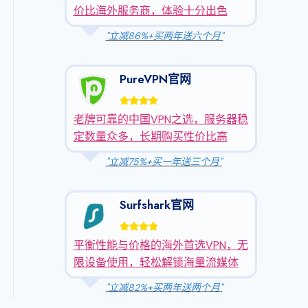
价比海外服务商，体验十分出色
"立减86%+买两年送六个月"
PureVPN官网
老牌可靠的中国VPN之选，服务器稳
定数量众多，长期购买性价比高
"立减75%+买一年送三个月"
Surfshark官网
平衡性能与价格的海外首选VPN，无
限设备使用，轻松解锁海量流媒体
"立减82%+买两年送两个月"