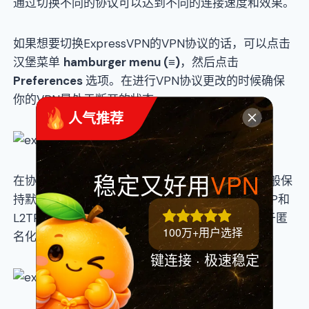
通过切换不同的协议可以达到不同的连接速度和效果。
如果想要切换ExpressVPN的VPN协议的话，可以点击
汉堡菜单
hamburger menu (≡)
，然后点击
Preferences
选项。在进行VPN协议更改的时候确保
你的VPN是处于断开的状态。
 人气推荐
稳定又好用
VPN
在协议
Protocol
界面选择你想要的协议类型，一般保
持默认，选择完成后点击
OK
保存设置即可。PPTP和
L2TP-IPsec两种协议提供的安全性较弱，只能用于匿
100万+用户选择
名化或更改节点位置。
键连接 · 极速稳定