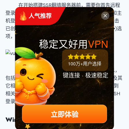
在开始搭建SSR翻墙服务器前，需要你首先远程
登录至你的VPS主机，而在登录时需要你的主机IP和主
 人气推荐
机登录密码。因此需要你登录至Vultr管理后台，点击
已创建好的服务器名称，或者点击右侧更多操作(•••)选
项，点击Server Details查看主机配置。
稳定又好用
VPN
100万+用户选择
在主机详情页面可以看到主机的相关配置信息，
键连接 · 极速稳定
包括机房位置、主机IP、用户名、主机访问密码以及其
它相关配置，而通过SSH远程登录Vultr主机需要用到
相关的信息，以下分别是Windows和macOS系统SSH
登录教程。
立即体验
Windows SSH
远程登录主机