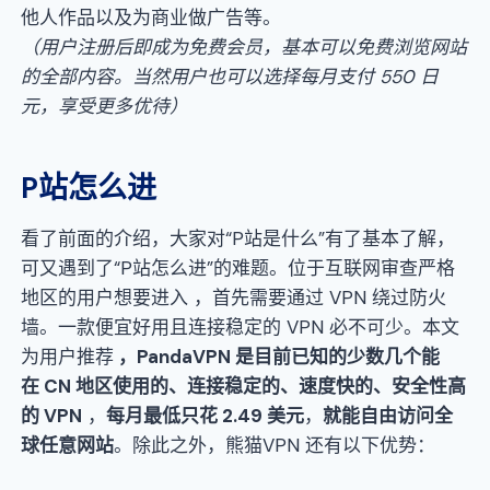
他人作品以及为商业做广告等。
（用户注册后即成为免费会员，基本可以免费浏览网站
的全部内容。当然用户也可以选择每月支付 550 日
元，享受更多优待）
P站怎么进
看了前面的介绍，大家对“P站是什么”有了基本了解，
可又遇到了“P站怎么进”的难题。位于互联网审查严格
地区的用户想要进入 ，首先需要通过 VPN 绕过防火
墙。一款便宜好用且连接稳定的 VPN 必不可少。本文
为用户推荐
，P
andaV
P
N
是目前已知的少数几个能
在
CN
地区使用的、连接稳定的、速度快的、安全性高
的
V
P
N
，
每月
最低
只
花
2.49
美元
，
就能自由访问全
球任意网站
。除此之外，熊猫VPN 还有以下优势：