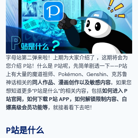
字母站第二弹来啦！上期为大家介绍了
，这期将会为
您介绍 P站！什么是 P站呢，先简单剧透一下——P站
上有大量的魔道祖师、Pokémon、Genshin、克苏鲁
神话相关的
同人作品、漫画创作以及敏感内容
。如果您
想知道更多“P站是什么”的相关内容，包括
如何进入
P
站官网
，
如何下载
P
站
APP
，
如何解锁限制内容、白
嫖高级会员功能
等
，就接着看下去吧！
P站是什么