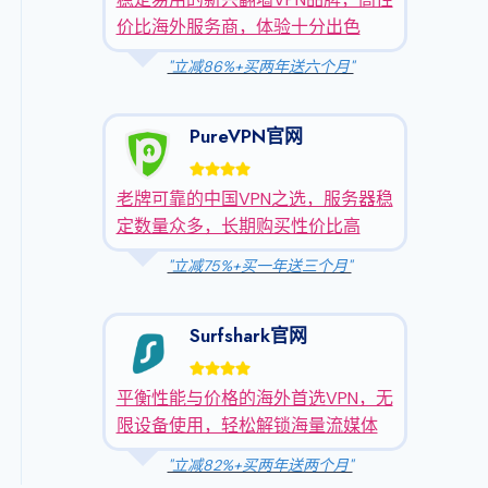
价比海外服务商，体验十分出色
"立减86%+买两年送六个月"
PureVPN官网
老牌可靠的中国VPN之选，服务器稳
定数量众多，长期购买性价比高
"立减75%+买一年送三个月"
Surfshark官网
平衡性能与价格的海外首选VPN，无
限设备使用，轻松解锁海量流媒体
"立减82%+买两年送两个月"