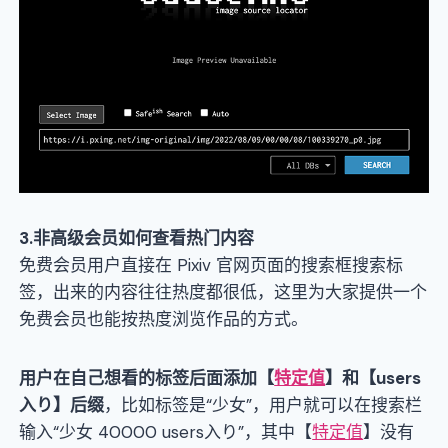
3
.非高级会员如何查看热门内容
免费会员用户直接在 Pixiv 官网页面的搜索框搜索标
签，出来的内容往往热度都很低，这里为大家提供一个
免费会员也能按热度浏览作品的方式。
用户在自己想看的标签后面添加
【
特定值
】
和
【users
入り】
后缀
，比如标签是“少女”，用户就可以在搜索栏
输入“少女 40000 users入り”，其中【
特定值
】没有