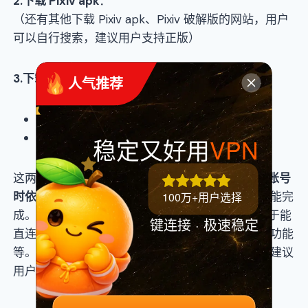
2
.下载
Pixiv
apk
：
（还有其他下载 Pixiv apk、Pixiv 破解版的网站，用户
可以自行搜索，建议用户支持正版）
3
.下载
Pixiv
第三方客户端
：
 人气推荐
PixShaft：
PixEz flutter：
稳定又好用
VPN
这两款第三方应用虽然可以直连，但在
登录
Pixiv
账号
100万+用户选择
时依然需要科学上网
，并且某些设置要在网页端才能完
成。和 Pixiv APP 比起来，第三方客户端的优点在于能
键连接 · 极速稳定
直连、可以看限制级内容、可以免费使用高级会员功能
等。具体信息可以打开下载地址查看，当然笔者更建议
用户支持正版软件。