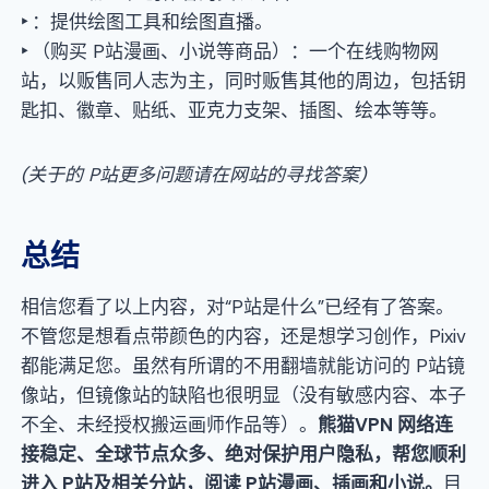
‣
：提供绘图工具和绘图直播。
‣
（购买 P站漫画、小说等商品）：一个在线购物网
站，以贩售同人志为主，同时贩售其他的周边，包括钥
匙扣、徽章、贴纸、亚克力支架、插图、绘本等等。
(
关于的
P站
更多问题请在网站的
寻找答案
)
总结
相信您看了以上内容，对“P站是什么”已经有了答案。
不管您是想看点带颜色的内容，还是想学习创作，Pixiv
都能满足您。虽然有所谓的不用翻墙就能访问的 P站镜
像站，但镜像站的缺陷也很明显（没有敏感内容、本子
不全、未经授权搬运画师作品等）。
熊猫VPN
网络连
接稳定
、
全球节点众多
、
绝对保护用户隐私
，
帮您顺利
进入
P站及相关分站
，
阅读 P站漫画
、
插画和小说
。
目