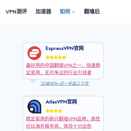
VPN测评
加速器
如何
翻墙后
ExpressVPN官网
最好用的中国翻墙VPN之一，快速稳
定易用，无可争议的行业引领者
"立减49%+买一年送三个月"
AtlasVPN官网
稳定易用的新兴翻墙VPN品牌，高性
价比海外服务商，体验十分出色