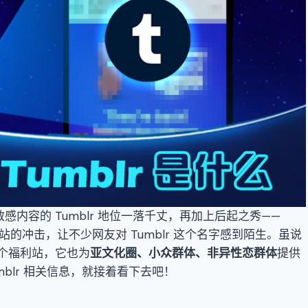
敏感内容的 Tumblr 地位一落千丈，再加上后起之秀——
tter 等网站的冲击，让不少网友对 Tumblr 这个名字感到陌生。虽说
只是个福利站，它也为
亚文化圈
、
小众群体
、
非异性恋群体
提供
blr 相关信息，就接着看下去吧！