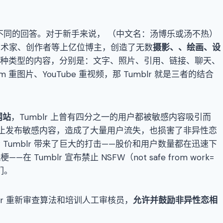
户有不同的回答。对于新手来说，
（中文名：汤博乐或汤不热）
艺术家、创作者等上亿位博主，创造了无数
摄影
、
、
绘画
、
设
发表七种类型的内容，分别是：文字、照片、引用、链接、聊天、
am 重图片、YouTube 重视频，那 Tumblr 就是三者的结合
网站
，Tumblr 上曾有四分之一的用户都被敏感内容吸引而
 完全禁止发布敏感内容，造成了大量用户流失，也损害了非异性恋
Tumblr 带来了巨大的打击——股价和用户数量都在迅速下
 Tumblr 宣布禁止 NSFW（not safe from work=
们。
lr 重新审查算法和培训人工审核员，
允许并鼓励
非异性恋
相