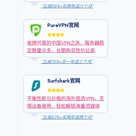
"立减86%+买两年送六个月"
PureVPN官网
老牌可靠的中国VPN之选，服务器稳
定数量众多，长期购买性价比高
"立减75%+买一年送三个月"
Surfshark官网
平衡性能与价格的海外首选VPN，无
限设备使用，轻松解锁海量流媒体
"立减82%+买两年送两个月"