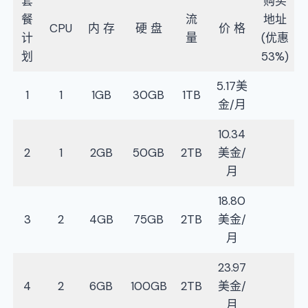
套
购买
餐
流
地址
CPU
内 存
硬 盘
价 格
计
量
(优惠
划
53%)
5.17美
1
1
1GB
30GB
1TB
金/月
10.34
2
1
2GB
50GB
2TB
美金/
月
18.80
3
2
4GB
75GB
2TB
美金/
月
23.97
4
2
6GB
100GB
2TB
美金/
月