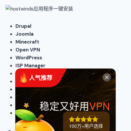
Drupal
Joomla
Minecraft
Open VPN
WordPress
ISP Manager
CentOS Web Panel
 人气推荐
Virtualmin
LEMP
Virtual Composer
稳定又好用
VPN
LAMP Stack
CPV Lab
100万+用户选择