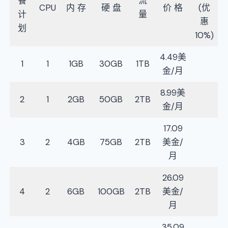
餐
流
CPU
内 存
硬 盘
价 格
(优
计
量
惠
划
10%)
4.49美
1
1
1GB
30GB
1TB
金/月
8.99美
2
1
2GB
50GB
2TB
金/月
17.09
3
2
4GB
75GB
2TB
美金/
月
26.09
4
2
6GB
100GB
2TB
美金/
月
35.09