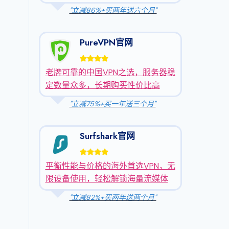
"立减86%+买两年送六个月"
PureVPN官网
老牌可靠的中国VPN之选，服务器稳
定数量众多，长期购买性价比高
"立减75%+买一年送三个月"
Surfshark官网
平衡性能与价格的海外首选VPN，无
限设备使用，轻松解锁海量流媒体
"立减82%+买两年送两个月"