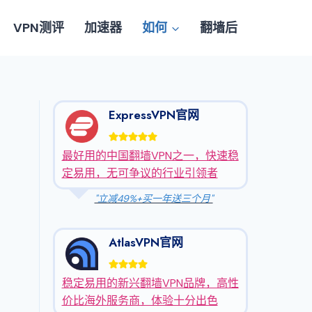
VPN测评
加速器
如何
翻墙后
ExpressVPN官网
最好用的中国翻墙VPN之一，快速稳
定易用，无可争议的行业引领者
"立减49%+买一年送三个月"
AtlasVPN官网
稳定易用的新兴翻墙VPN品牌，高性
价比海外服务商，体验十分出色