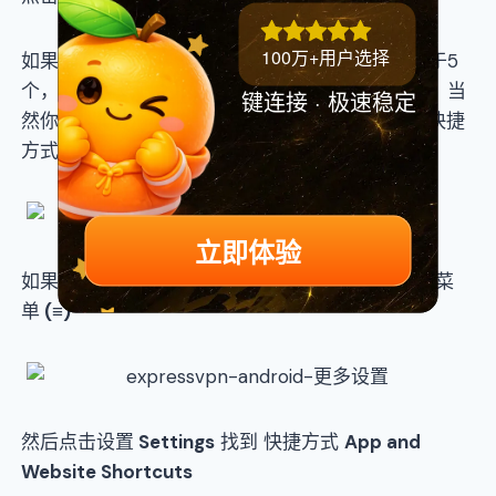
100万+用户选择
如果在ExpressVPN软件的主页，你的快捷方式少于5
个，那么你可以直接点击灰色的
(+)
图标进行添加。当
键连接 · 极速稳定
然你也可以进行相应的自定义，不过最多支持5个快捷
方式。
立即体验
如果想要自定义的话，在软件主页左上角选择汉堡菜
单
(≡)
然后点击设置
Settings
找到 快捷方式
App and
Website Shortcuts